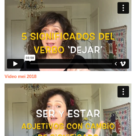
Video mei 2018