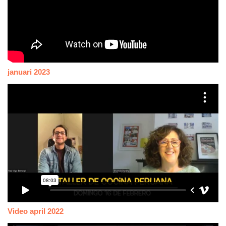
januari 2023
Video april 2022