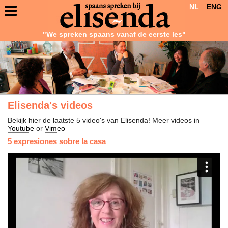
NL
ENG
"We spreken spaans vanaf de eerste les"
Elisenda's videos
Bekijk hier de laatste 5 video's van Elisenda! Meer videos in
Youtube
or
Vimeo
5 expresiones sobre la casa