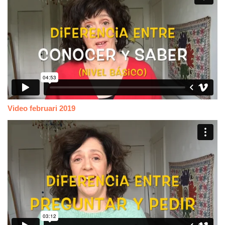
Video februari 2019